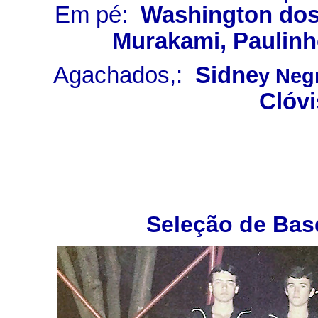
Em pé:
Washington dos 
Murakami, Paulin
Agachados,:
Sidne
y
Negr
Clóvi
Seleção de Bas