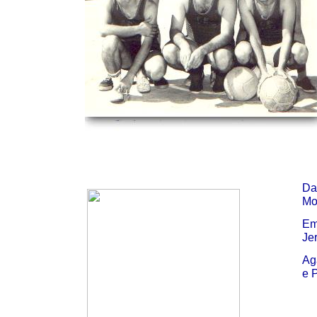
Da
Mo
Em
Je
Ag
e 